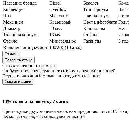
Название бренда
Diesel
Браслет
Кож
Коллекция
Overflow
Тип корпуса
Часов
Пол
Мужские
Цвет корпуса
Стал
Механизм
Кварцевый
Цвет циферблата
Голу
Диаметр
50 мм.
Кристаллы
Нет
Толщина корпуса
13 мм.
Страна
Итал
Стекло
Минеральное
Гарантия
3 год
Водонепроницаемость
100WR (10 атм.)
Отзывы
Оставить отзыв
Отзыв успешно отправлен.
Он будет проверен администратором перед публикацией.
Перед публикацией отзывы проходят модерацию
Скидки и акции
10% скидка на покупку 2 часов
При покупке двух моделей часов вам предоставляется 10% скид
несколько часов, то скидка увеличивается.