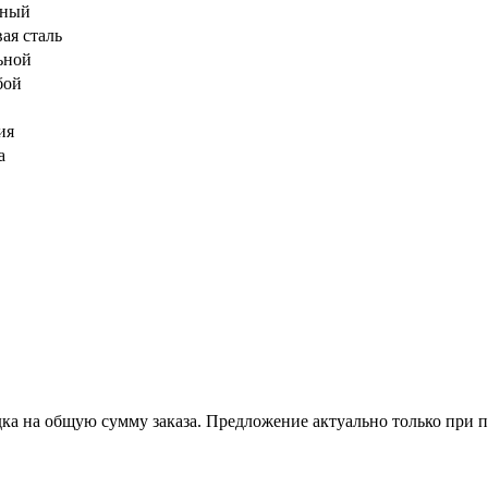
аный
ая сталь
ьной
бой
ия
а
ка на общую сумму заказа. Предложение актуально только при п