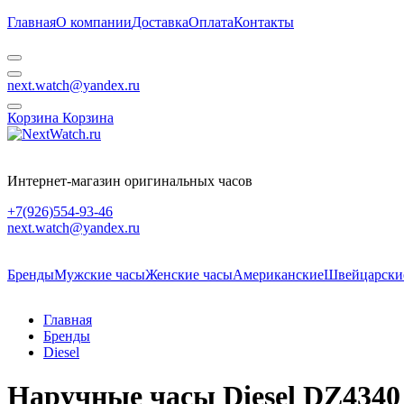
Главная
О компании
Доставка
Оплата
Контакты
next.watch@yandex.ru
Корзина
Корзина
Интернет-магазин оригинальных часов
+7(926)554-93-46
next.watch@yandex.ru
Бренды
Мужские часы
Женские часы
Американские
Швейцарски
Главная
Бренды
Diesel
Наручные часы Diesel DZ4340